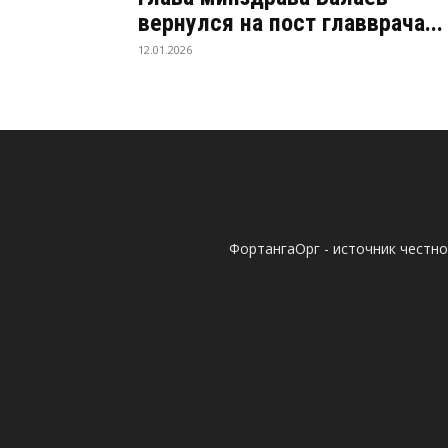
вернулся на пост главврача...
12.01.2026
ФортангаОрг - источник честн