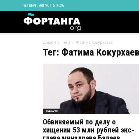
ЧЕТВЕРГ, АВГУСТ 6, 2026
Новости
Домой
Теги
Фатима Кокурхаева
Ингушетии
Тег: Фатима Кокурхае
Фортанга
орг
Новости
Обвиняемый по делу о
хищении 53 млн рублей экс-
глава минздрава Балаев