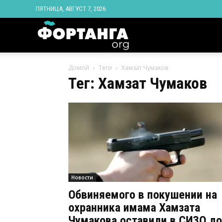
ПЯТНИЦА, АВГУСТ 7, 2026
Новости
Домой
Теги
Хамзат Чумаков
Ингушетии
Тег: Хамзат Чумаков
Фортанга
орг
Новости
Обвиняемого в покушении на
охранника имама Хамзата
Чумакова оставили в СИЗО до