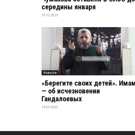
середины января
10.12.2025
Новости
«Берегите своих детей». Има
— об исчезновении
Гандалоевых
14.03.2023