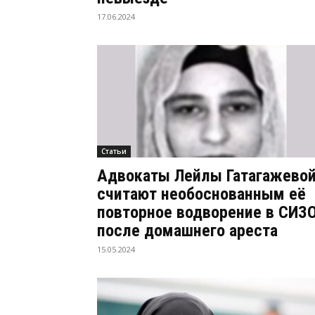
17.06.2024
Статьи
Адвокаты Лейлы Гатагажево
считают необоснованным её
повторное водворение в СИЗ
после домашнего ареста
15.05.2024