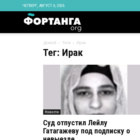
ЧЕТВЕРГ, АВГУСТ 6, 2026
Новости
Домой
Теги
Ирак
Ингушетии
Тег: Ирак
Фортанга
орг
Новости
Суд отпустил Лейлу
Гатагажеву под подписку о
невыезде