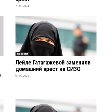
28.05.2024
Новости
й
Лейле Гатагажевой заменили
домашний арест на СИЗО
О
01.02.2024