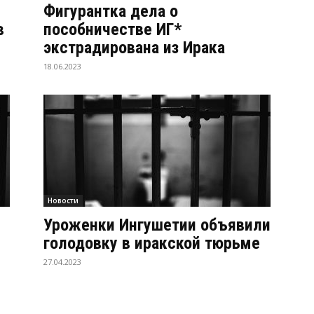
Фигурантка дела о
в
пособничестве ИГ*
экстрадирована из Ирака
18.06.2023
Новости
Уроженки Ингушетии объявили
голодовку в иракской тюрьме
27.04.2023