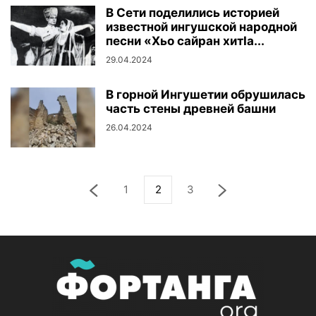
В Сети поделились историей
известной ингушской народной
песни «Хьо сайран хитӀа...
29.04.2024
В горной Ингушетии обрушилась
часть стены древней башни
26.04.2024
1
2
3