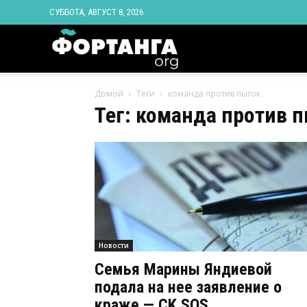
СУББОТА, АВГУСТ 8, 2026
Новости
Домой
Теги
команда против пыток
Ингушетии
Тег: команда против 
Фортанга
орг
Новости
Семья Марины Яндиевой
подала на нее заявление о
краже — CK SOS