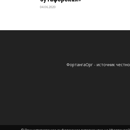
04.06.2020
ФортангаОрг - источник честн