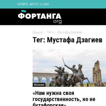
ЧЕТВЕРГ, АВГУСТ 6, 2026
Новости
Домой
Теги
Мустафа Дзагиев
Ингушетии
Тег: Мустафа Дзагиев
Фортанга
орг
Мнение
«Нам нужна своя
государственность, но не
бутафорская»