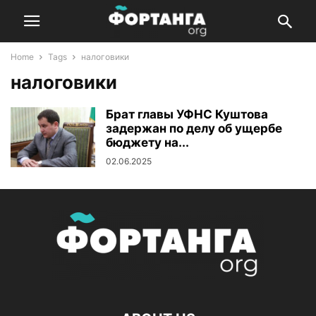
Home
Tags
налоговики
налоговики
Брат главы УФНС Куштова
задержан по делу об ущербе
бюджету на...
02.06.2025