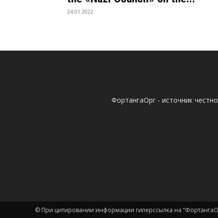
24.01.2022
ФортангаОрг - источник честн
© При цитировании информации гиперссылка на “ФортангаОр