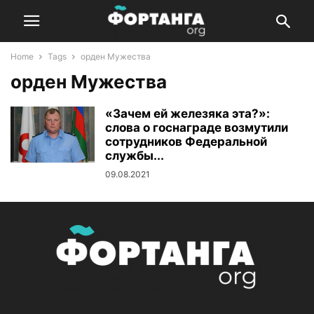
Home
Tags
орден Мужества
орден Мужества
«Зачем ей железяка эта?»:
слова о госнаграде возмутили
сотрудников Федеральной
службы...
09.08.2021