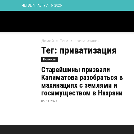
ЧЕТВЕРГ, АВГУСТ 6, 2026
Новости
Домой
Теги
приватизация
Ингушетии
Тег: приватизация
Новости
Фортанга
Старейшины призвали
Калиматова разобраться в
орг
махинациях с землями и
госимуществом в Назрани
05.11.2021