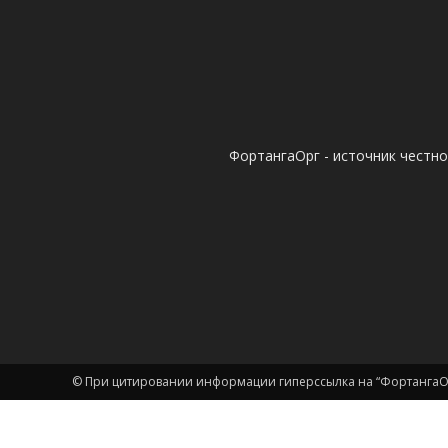
ФортангаОрг - источник честн
© При цитировании информации гиперссылка на “ФортангаОр