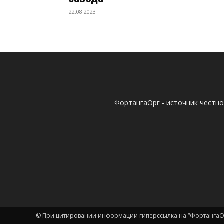
22.08.2023
ФортангаОрг - источник честн
© При цитировании информации гиперссылка на “ФортангаОр