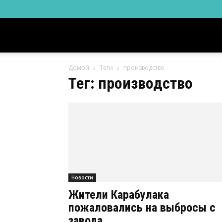
Новости
Домой
Теги
производство
Ингушетии
Тег: производство
Фортанга
орг
Новости
Жители Карабулака
пожаловались на выбросы с
завода