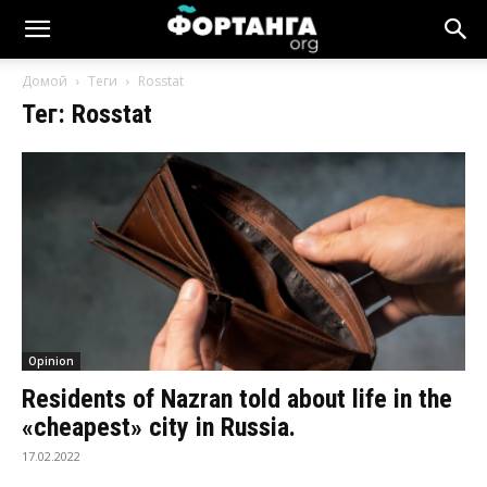
Новости
Домой
Теги
Rosstat
Тег: Rosstat
Ингушетии
Фортанга
орг
Opinion
Residents of Nazran told about life in the
«cheapest» city in Russia.
17.02.2022