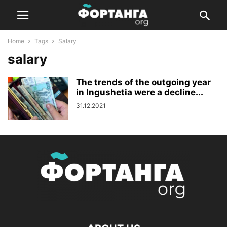
Home
Tags
Salary
salary
The trends of the outgoing year
in Ingushetia were a decline...
31.12.2021