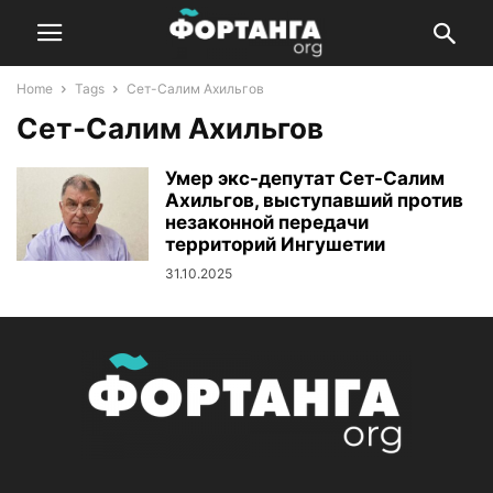
Home
Tags
Сет-Салим Ахильгов
Сет-Салим Ахильгов
Умер экс-депутат Сет-Салим
Ахильгов, выступавший против
незаконной передачи
территорий Ингушетии
31.10.2025