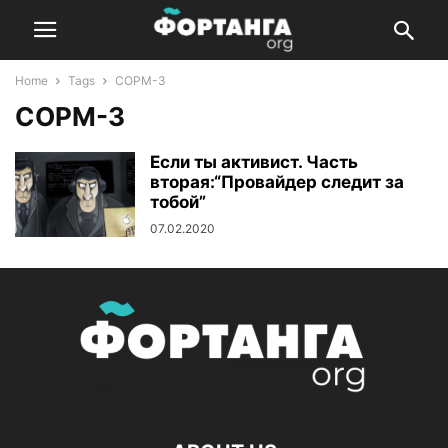
Home
Tags
СОРМ-3
СОРМ-3
Если ты активист. Часть
вторая:“Провайдер следит за
тобой”
07.02.2020