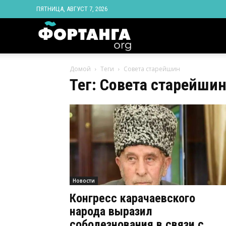
ПЯТНИЦА, АВГУСТ 7, 2026
Новости
Домой
Теги
Совета старейшин
Ингушетии
Тег: Совета старейши
Фортанга
орг
Новости
Конгресс карачаевского
народа выразил
соболезнования в связи с