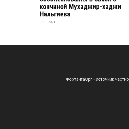
кончиной Мухаджир-хаджи
Нальгиева
05.10.2021
ФортангаОрг - источник честн