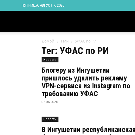
ПЯТНИЦА, АВГУСТ 7, 2026
Новости
Домой
Теги
УФАС по РИ
Ингушетии
Тег: УФАС по РИ
Новости
Фортанга
Блогеру из Ингушетии
пришлось удалить рекламу
орг
VPN-сервиса из Instagram по
требованию УФАС
05.06.2026
Новости
В Ингушетии республиканска