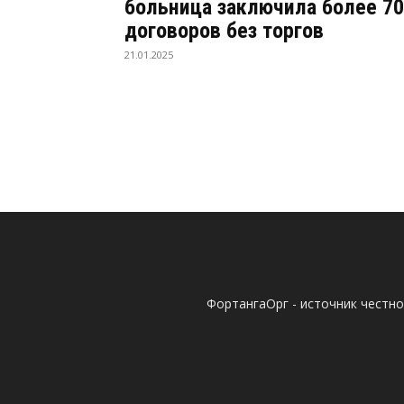
больница заключила более 7
договоров без торгов
21.01.2025
ФортангаОрг - источник честн