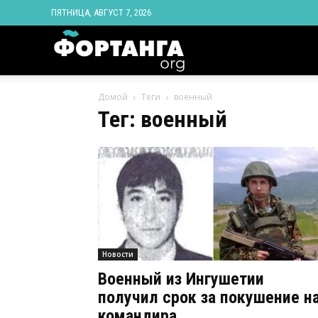
ПЯТНИЦА, АВГУСТ 7, 2026
Новости
Домой
Теги
военный
Ингушетии
Тег: военный
Фортанга
орг
Новости
Военный из Ингушетии
получил срок за покушение н
командира