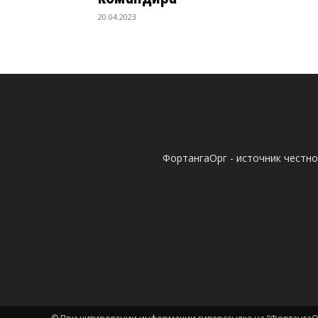
20.04.2023
ФортангаОрг - источник честн