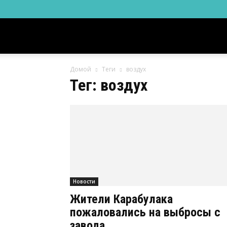
Новости
Домой
Теги
воздух
Ингушетии
Тег: воздух
Фортанга
орг
Новости
Жители Карабулака
пожаловались на выбросы с
завода