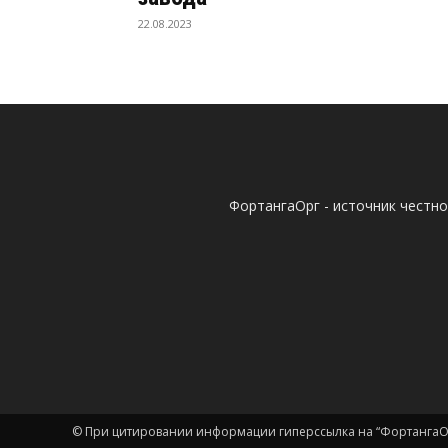
22.08.2023
ФортангаОрг - источник честн
© При цитировании информации гиперссылка на “ФортангаОр