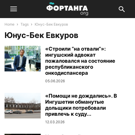
Home
Tags
Юнус-Бек Евкуров
Юнус-Бек Евкуров
«Строили “на отвали”»:
ингушский адвокат
пожаловался на состояние
республиканского
онкодиспансера
05.06.2026
«Помощи не дождались». В
Ингушетии обманутые
дольщики потребовали
привлечь к суду...
12.03.2026