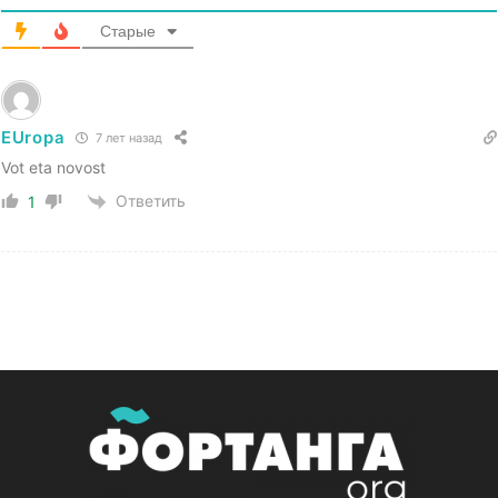
Старые
EUropa
7 лет назад
Vot eta novost
Ответить
1