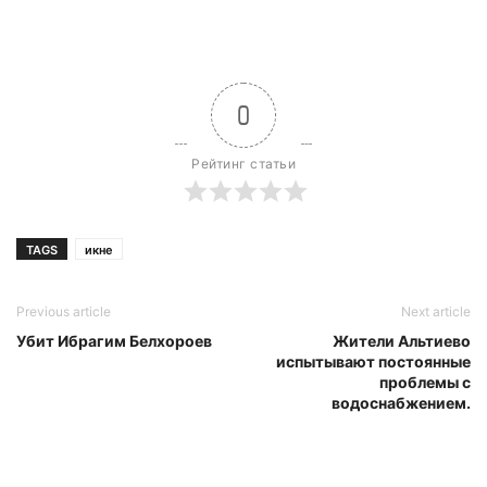
0
Рейтинг статьи
TAGS
икне
Previous article
Next article
Убит Ибрагим Белхороев
Жители Альтиево
испытывают постоянные
проблемы с
водоснабжением.