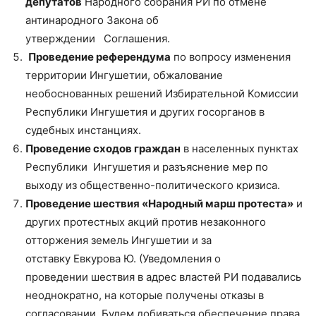
депутатов
Народного собрания РИ по отмене
антинародного Закона об
утверждении Соглашения.
Проведение референдума
по вопросу изменения
территории Ингушетии, обжалование
необоснованных решений Избирательной Комиссии
Республики Ингушетия и других госорганов в
судебных инстанциях.
Проведение сходов граждан
в населенных пунктах
Республики Ингушетия и разъяснение мер по
выходу из общественно-политического кризиса.
Проведение шествия «Народный марш протеста»
и
других протестных акций против незаконного
отторжения земель Ингушетии и за
отставку Евкурова Ю. (Уведомления о
проведении шествия в адрес властей РИ подавались
неоднократно, на которые получены отказы в
согласовании. Будем добиваться обеспечение права