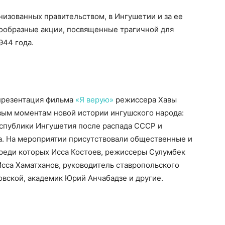
изованных правительством, в Ингушетии и за ее
ообразные акции, посвященные трагичной для
944 года.
презентация фильма
«Я верую»
режиссера Хавы
ым моментам новой истории ингушского народа:
спублики Ингушетия после распада СССР и
а. На мероприятии присутствовали общественные и
среди которых Исса Костоев, режиссеры Сулумбек
сса Хаматханов, руководитель ставропольского
вской, академик Юрий Анчабадзе и другие.