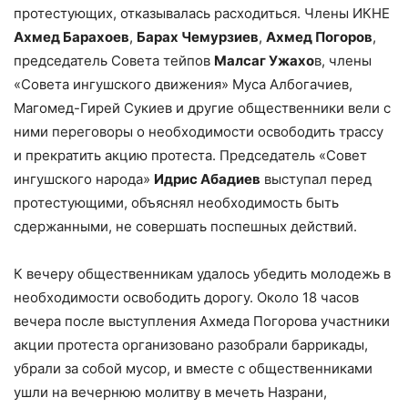
протестующих, отказывалась расходиться. Члены ИКНЕ
Ахмед Барахоев
,
Барах Чемурзиев
,
Ахмед Погоров
,
председатель Совета тейпов
Малсаг Ужахо
в, члены
«Совета ингушского движения» Муса Албогачиев,
Магомед-Гирей Сукиев и другие общественники вели с
ними переговоры о необходимости освободить трассу
и прекратить акцию протеста. Председатель «Совет
ингушского народа»
Идрис Абадиев
выступал перед
протестующими, объяснял необходимость быть
сдержанными, не совершать поспешных действий.
К вечеру общественникам удалось убедить молодежь в
необходимости освободить дорогу. Около 18 часов
вечера после выступления Ахмеда Погорова участники
акции протеста организовано разобрали баррикады,
убрали за собой мусор, и вместе с общественниками
ушли на вечернюю молитву в мечеть Назрани,