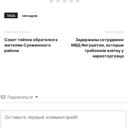
TAGS
минздрав
Previous article
Next article
Совет тейпов обратился к
Задержаны сотрудники
жителям Сунженского
МВД Ингушетии, которые
района
требовали взятку у
наркоторговца
Подписаться