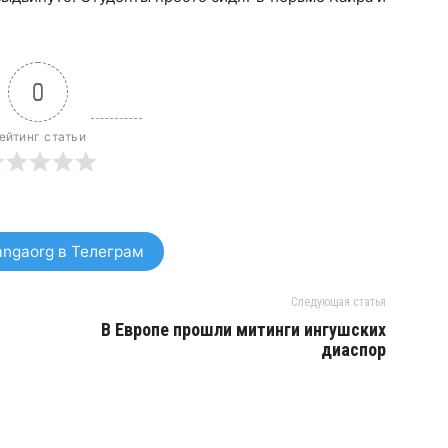
0
ейтинг статьи
ngaorg в Телеграм
Следующая статья
В Европе прошли митинги ингушских
диаспор