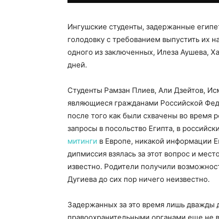
Ингушские студенты, задержанные египе
голодовку с требованием выпустить их н
одного из заключенных, Илеза Аушева, Х
дней.
Студенты Рамзан Плиев, Али Дзейтов, Ис
являющиеся гражданами Российской Федер
после того как были схвачены во время 
запросы в посольство Египта, в российс
митинги
в Европе, никакой информации Ег
дипмиссия взялась за этот вопрос и мес
известно. Родители получили возможност
Дугиева до сих пор ничего неизвестно.
Задержанных за это время лишь дважды 
правоохранительными органами еще не в