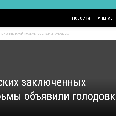
НОВОСТИ
МНЕНИЕ
ных египетской тюрьмы объявили голодовку
ских заключенных
рьмы объявили голодовк