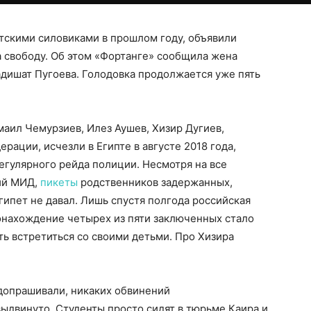
тскими силовиками в прошлом году, объявили
а свободу. Об этом «Фортанге» сообщила жена
адишат Пугоева. Голодовка продолжается уже пять
маил Чемурзиев, Илез Аушев, Хизир Дугиев,
ации, исчезли в Египте в августе 2018 года,
регулярного рейда полиции. Несмотря на все
кий МИД,
пикеты
родственников задержанных,
ипет не давал. Лишь спустя полгода российская
тонахождение четырех из пяти заключенных стало
ь встретиться со своими детьми. Про Хизира
допрашивали, никаких обвинений
ыдвинуто. Студенты просто сидят в тюрьме Каира и