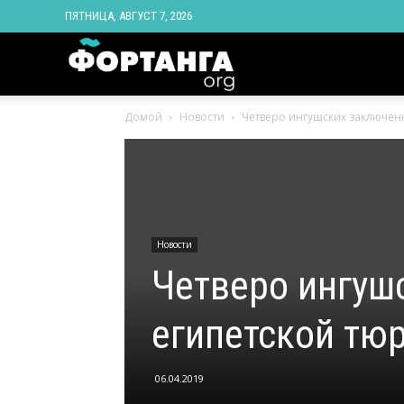
ПЯТНИЦА, АВГУСТ 7, 2026
Новости
Домой
Новости
Четверо ингушских заключен
Ингушетии
Фортанга
Новости
орг
Четверо ингуш
египетской тю
06.04.2019