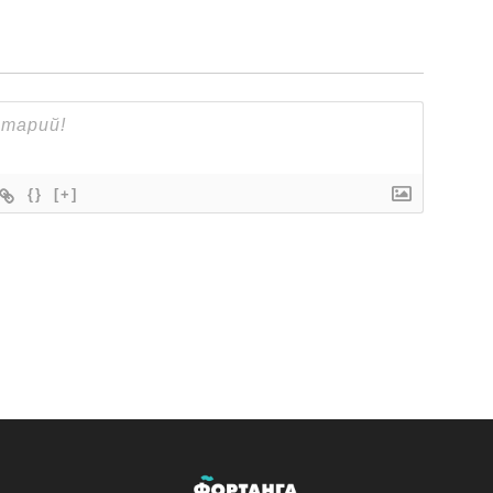
{}
[+]