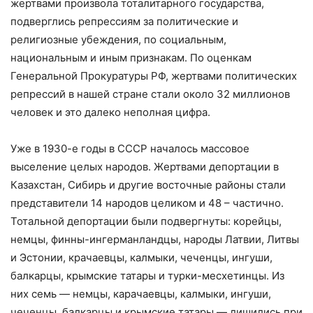
жертвами произвола тоталитарного государства,
подверглись репрессиям за политические и
религиозные убеждения, по социальным,
национальным и иным признакам. По оценкам
Генеральной Прокуратуры РФ, жертвами политических
репрессий в нашей стране стали около 32 миллионов
человек и это далеко неполная цифра.
Уже в 1930-е годы в СССР началось массовое
выселение целых народов. Жертвами депортации в
Казахстан, Сибирь и другие восточные районы стали
представители 14 народов целиком и 48 – частично.
Тотальной депортации были подвергнуты: корейцы,
немцы, финны-ингерманландцы, народы Латвии, Литвы
и Эстонии, крачаевцы, калмыки, чеченцы, ингуши,
балкарцы, крымские татары и турки-месхетинцы. Из
них семь — немцы, карачаевцы, калмыки, ингуши,
чеченцы, балкарцы и крымские татары — лишились при