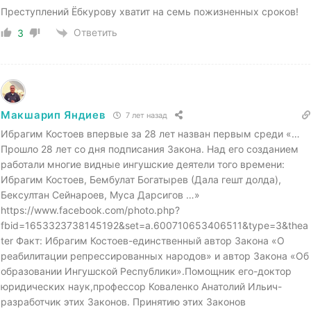
Преступлений Ёбкурову хватит на семь пожизненных сроков!
Ответить
3
Макшарип Яндиев
7 лет назад
Ибрагим Костоев впервые за 28 лет назван первым среди «…
Прошло 28 лет со дня подписания Закона. Над его созданием
работали многие видные ингушские деятели того времени:
Ибрагим Костоев, Бембулат Богатырев (Дала гешт долда),
Бексултан Сейнароев, Муса Дарсигов …»
https://www.facebook.com/photo.php?
fbid=1653323738145192&set=a.600710653406511&type=3&thea
ter Факт: Ибрагим Костоев-единственный автор Закона «О
реабилитации репрессированных народов» и автор Закона «Об
образовании Ингушской Республики».Помощник его-доктор
юридических наук,профессор Коваленко Анатолий Ильич-
разработчик этих Законов. Принятию этих Законов