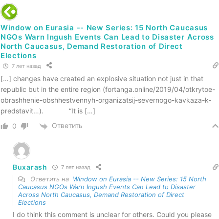
Window on Eurasia -- New Series: 15 North Caucasus
NGOs Warn Ingush Events Can Lead to Disaster Across
North Caucasus, Demand Restoration of Direct
Elections
7 лет назад
[…] changes have created an explosive situation not just in that
republic but in the entire region (fortanga.online/2019/04/otkrytoe-
obrashhenie-obshhestvennyh-organizatsij-severnogo-kavkaza-k-
predstavit…). “It is […]
Ответить
0
Buxarash
7 лет назад
Ответить на
Window on Eurasia -- New Series: 15 North
Caucasus NGOs Warn Ingush Events Can Lead to Disaster
Across North Caucasus, Demand Restoration of Direct
Elections
I do think this comment is unclear for others. Could you please