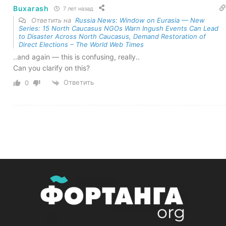
Buxarash
7 лет назад
Ответить на
Russia News: Window on Eurasia — New
Series: 15 North Caucasus NGOs Warn Ingush Events Can Lead
to Disaster Across North Caucasus, Demand Restoration of
Direct Elections – The World Web Times
..and again — this is confusing, really..
Can you clarify on this?
Ответить
0