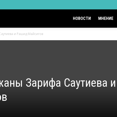
НОВОСТИ
МНЕНИЕ
аутиева и Рашид Майсигов
жаны Зарифа Саутиева и
ов