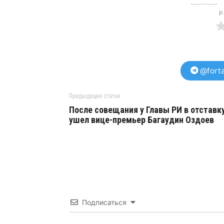
Р
@forta
Предыдущая статья
После совещания у Главы РИ в отставк
ушел вице-премьер Багаудин Оздоев
Подписаться