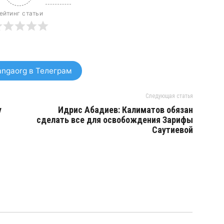
ейтинг статьи
ngaorg в Телеграм
Следующая статья
у
Идрис Абадиев: Калиматов обязан
сделать все для освобождения Зарифы
Саутиевой