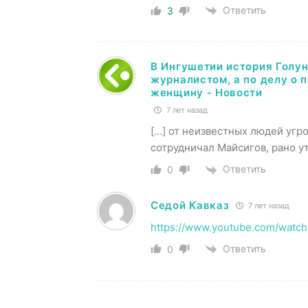
Ответить
3
В Ингушетии история Голу
журналистом, а по делу о 
женщину - Новости
7 лет назад
[…] от неизвестных людей угр
сотрудничал Майсигов, рано ут
Ответить
0
Седой Кавказ
7 лет назад
https://www.youtube.com/watc
Ответить
0