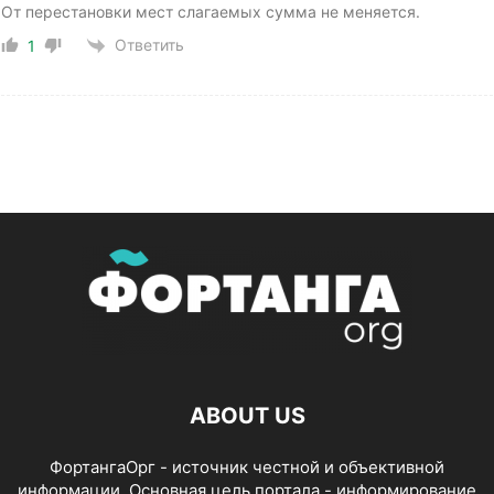
От перестановки мест слагаемых сумма не меняется.
Ответить
1
ABOUT US
ФортангаОрг - источник честной и объективной
информации. Основная цель портала - информирование