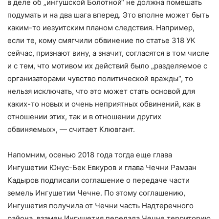
в деле об „ингушской Болотной“ не должна помешать
подумать и на два шага вперед. Это вполне может быть
каким-то иезуитским планом следствия. Например,
если те, кому смягчили обвинение по статье 318 УК
сейчас, признают вину, а значит, согласятся в том числе
и с тем, что мотивом их действий было „разделяемое с
организаторами чувство политической вражды“, то
нельзя исключать, что это может стать основой для
каких-то новых и очень неприятных обвинений, как в
отношении этих, так и в отношении других
обвиняемых», — считает Клювгант.
Напомним, осенью 2018 года тогда еще глава
Ингушетии Юнус-Бек Евкуров и глава Чечни Рамзан
Кадыров подписали соглашение о передаче части
земель Ингушетии Чечне. По этому соглашению,
Ингушетия получила от Чечни часть Надтеречного
района, взамен Ингушетия передала Чечне территорию