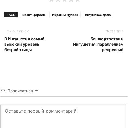
TAGS
Висит Цороев
Ибрагим Дугиев
ингушское дело
Previous article
Next article
В Ингушетии самый
Башкортостан и
высокий уровень
Ингушетия: параллелизм
безработицы
репрессий
Подписаться