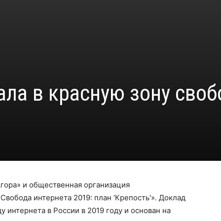
ала в красную зону сво
гора» и общественная организация
вобода интернета 2019: план ‘Крепость'». Доклад
 интернета в России в 2019 году и основан на