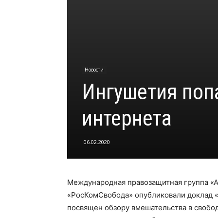
Новости
Ингушетия поп
интернета
06.02.2020
Международная правозащитная группа «А
«РосКомСвобода» опубликовали доклад «С
посвящен обзору вмешательства в свободу