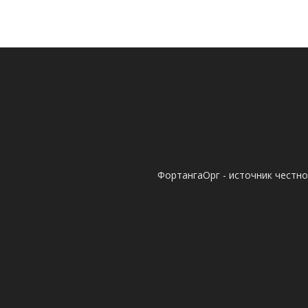
ФортангаОрг - источник честн