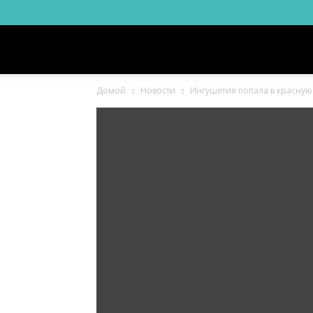
Новости
Домой
Новости
Ингушетия попала в красную
Ингушетии
Фортанга
орг