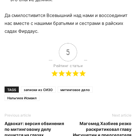
Да смилостивится Всевышний над нами и воссоединит
нас вместе с нашими братьями и сестрами в райских
садах Фирдаус.
5
Рейтинг статьи
TAGS
записки из СИЗО
митинговое дело
Нальгиев Исмаил
Previous article
Next article
Адвокат: версия обвинения
Магомед Хазбиев резко
по митинговому делу
раскритиковал главу
рушится на глазах
Ингушетии и председателя