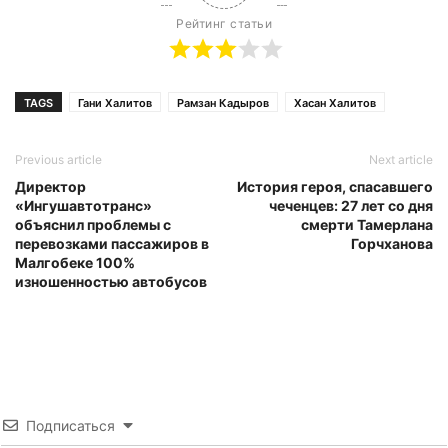
Рейтинг статьи
TAGS
Гани Халитов
Рамзан Кадыров
Хасан Халитов
Previous article
Next article
Директор
История героя, спасавшего
«Ингушавтотранс»
чеченцев: 27 лет со дня
объяснил проблемы с
смерти Тамерлана
перевозками пассажиров в
Горчханова
Малгобеке 100%
изношенностью автобусов
Подписаться