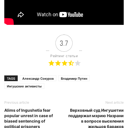
3.7
Рейтинг статьи
TAGS
Александр Сокуров
Владимир Путин
Ингушские активисты
Previous article
Next article
Alims of Ingushetia fear
Верховный суд Ингушетии
popular unrest in case of
поддержал мэрию Назрани
biased sentencing of
в вопросе выселения
political prisoners
жильцов бараков