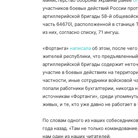
Министерство обороны Украины ранее
о
участников боевых действий России прот
артиллерийской бригады 58-й общевойск
часть 64670), расположенной в станице 
из них, согласно списку, 71 ингуш.
«Фортанга»
написала
об этом, после чего
жителей республики, что предъявленный
артиллерийской бригады содержит неточн
участие в боевых действиях на территори
частности, иные сотрудники войсковой ча
попали работники бухгалтерии, никогда н
источникам «Фортанги», среди упомянутых
живых, и те, кто уже давно не работает в 
По словам одного из наших собеседников
года назад. «Там не только командование
нам один из наших читателей.