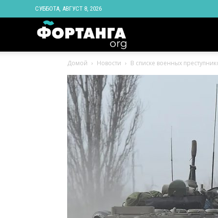
СУББОТА, АВГУСТ 8, 2026
Новости
Домой
Новости
В списке военных преступни
Ингушетии
Фортанга
орг