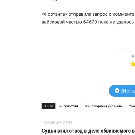
«Фортанга» отправила запрос о коммента
войсковой частью 64670 пока не удалось (
Р
@forta
ТЕГИ
ингушетия
минобороны украины
тр
Предыдущая статья
Судья взял отвод в деле обвиняемого в