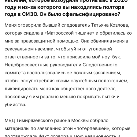
году и из-за которого
вы
находил
ись
полтора
года в СИЗО. Он было сфальсифицировано?
Меня оговорила бывший следователь Татьяна Козлова,
которая сидела в «Матросской тишине» и обратилась ко
мне за правозащитной помощью. Она обвинила меня в
сексуальном насилии, чтобы уйти от уголовной
ответственности за то, что присвоила мой ноутбук.
Недобросовестные руководители Следственного
комитета воспользовались ее ложным заявлением,
чтобы, злоупотребляя своим служебным положением,
ликвидировать меня как общественного деятеля,
поскольку я им реально мешаю покрывать пытки и
убийства.
МВД Тимирязевского района Москвы собрало
материалы по заявлению этой «потерпевшей», которые
подтверждали факт оговора и мою невиновность и