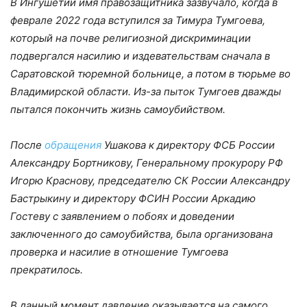
В Ингушетии имя правозащитника зазвучало, когда в
феврале 2022 года вступился за Тимура Тумгоева,
который на почве религиозной дискриминации
подвергался насилию и издевательствам сначала в
Саратовской тюремной больнице, а потом в тюрьме во
Владимирской области. Из-за пыток Тумгоев дважды
пытался покончить жизнь самоубийством.
После
обращения
Ушакова к директору ФСБ России
Александру Бортникову, Генеральному прокурору РФ
Игорю Краснову, председателю СК России Александру
Бастрыкину и директору ФСИН России Аркадию
Гостеву с заявлением о побоях и доведении
заключенного до самоубийства, была организована
проверка и насилие в отношение Тумгоева
прекратилось.
В данный момент давление оказывается на самого