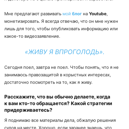
Мне предлагают развивать
мой
блог
на
Youtube
,
монетизировать. Я всегда отвечаю, что он мне нужен
лишь для того, чтобы опубликовать информацию или
какое-то видеозаявление.
«ЖИВУ Я ВПРОГОЛОДЬ».
Сегодня поел, завтра не поел. Чтобы понять, что я не
занимаюсь правозащитой в корыстных интересах,
достаточно посмотреть на то, как я живу.
Расскажи
те
, что
в
ы обычно делае
те
, когда
к
вам
кто-то обращается? Какой стратегии
придерживае
тесь
?
Я поднимаю все материалы дела, обжалую решения
судов на месте. Хорошо, если заранее знаешь, что