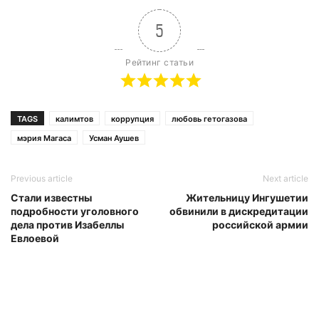
5
Рейтинг статьи
TAGS
калимтов
коррупция
любовь гетогазова
мэрия Магаса
Усман Аушев
Previous article
Next article
Стали известны
Жительницу Ингушетии
подробности уголовного
обвинили в дискредитации
дела против Изабеллы
российской армии
Евлоевой