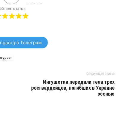
ейтинг статьи
ngaorg в Телеграм
егуров
Следующая статья
Ингушетии передали тела трех
росгвардейцев, погибших в Украине
осенью