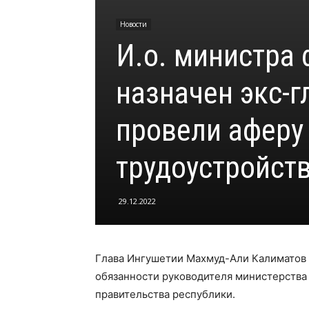
Новости
И.о. министра
назначен экс-г
провели аферу
трудоустройст
29.12.2022
Глава Ингушетии Махмуд-Али Калиматов
обязанности руководителя министерства
правительства республики.