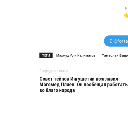
Р
@forta
ТЕГИ
Махмуд-Али Калиматов
Тамерлан Выш
Предыдущая статья
Совет тейпов Ингушетии возглавил
Магомед Плиев. Он пообещал работать
во благо народа