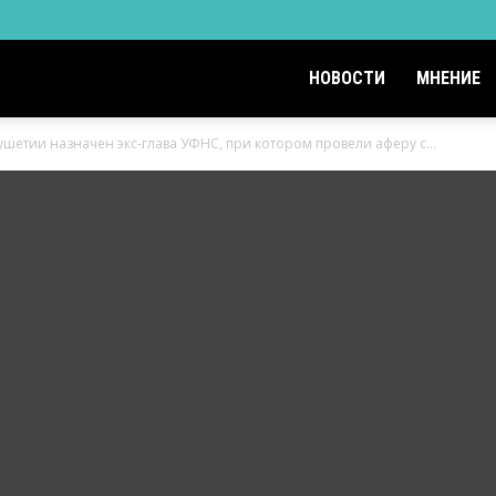
НОВОСТИ
МНЕНИЕ
шетии назначен экс-глава УФНС, при котором провели аферу с...