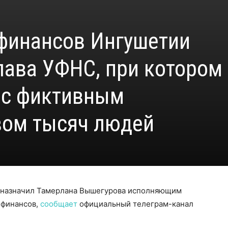
 финансов Ингушетии
лава УФНС, при котором
 с фиктивным
вом тысяч людей
 назначил Тамерлана Вышегурова исполняющим
 финансов,
сообщает
официальный телеграм-канал