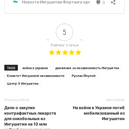
5
Рейтинг статьи
TAGS
война в украине
движение за независимость Ингушетии
Комитет Ингушской независимости
Руслан Йоулой
Центр Э Ингушетии
Previous article
Next article
Дело о закупке
На войне в Украине погиб
контрафактных лекарств
мобилизованный из
для онкобольных из
Ингушетии
Ингушетии на 10 млн