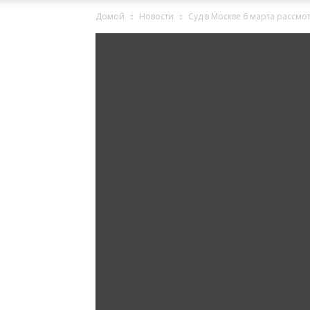
Домой
Новости
Суд в Москве 6 марта рассм
Ингушетии
Фортанга
орг