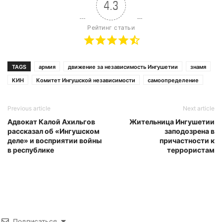
4.3
Рейтинг статьи
TAGS
армия
движение за независимость Ингушетии
знамя
КИН
Комитет Ингушской независимости
самоопределение
Previous article
Next article
Адвокат Калой Ахильгов
Жительница Ингушетии
рассказал об «Ингушском
заподозрена в
деле» и восприятии войны
причастности к
в республике
террористам
Подписаться