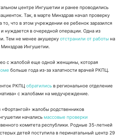
альном центре Ингушетии и ранее проводились
циенток. Так, в марте Минздрав начал проверку
 то, что в этом учреждении ее ребенок заразился
и нуждается в очередной операции. Одна из
ии. Тем не менее акушерку
отстранили от работы
на
л Минздрав Ингушетии.
део с жалобой еще одной женщины, которая
коме
больше года из-за халатности врачей РКПЦ.
иенток РКПЦ
обратились
в региональное отделение
иатива» с жалобами на медучреждение.
и «Фортангой» жалобы родственников
Ингушетии начались
массовые проверки
твенного комитета республики. Родные 35-летней
стерых детей поступила в перинатальный центр 29