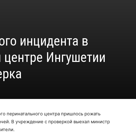
ого инцидента в
 центре Ингушетии
ерка
го перинатального центра пришлось рожать
ачей. В учреждение с проверкой выехал министр
ители.