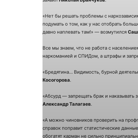
«Нет бы решать проблемы с наркозависим
подумать о том, как у нас отобрать боль
давно наплевать там!» — возмутился
Саш
Все мы знаем, что не работа с населени
наркоманией и СПИДом, а штрафы и зап
«Бредятина… Видимость, бурной деятель
Косогорова
.
«Абсурд — запрещать брак и наказывать з
Александр Талагаев
.
«А можно чиновников проверить на профп
справок поправит статистические данны
обогатят карман не сильно принципиаль