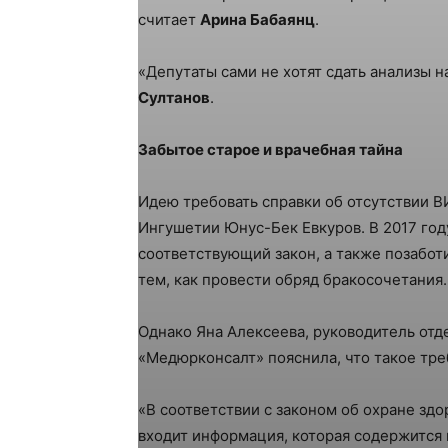
считает
Арина Бабаянц
.
«Депутаты сами не хотят сдать анализы 
Султанов
.
Забытое старое и врачебная тайна
Идею требовать справки об отсутствии В
Ингушетии Юнус-Бек Евкуров. В 2017 год
соответствующий закон, а также позабот
тем, как провести обряд бракосочетания.
Однако Яна Алексеева, руководитель от
«Медюрконсалт» пояснила, что такое тре
«В соответствии с законом об охране зд
входит информация, которая содержится