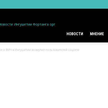
Новости Ингушетии Фортанга орг
НОВОСТИ
МНЕНИЕ
ки о ВИЧ в Ингушетии возмутил пользователей соцсети