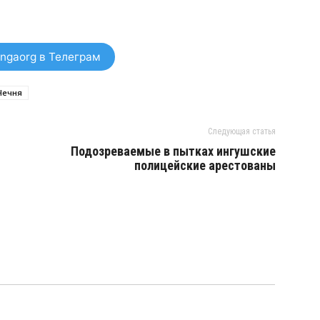
ngaorg в Телеграм
Чечня
Следующая статья
Подозреваемые в пытках ингушские
полицейские арестованы