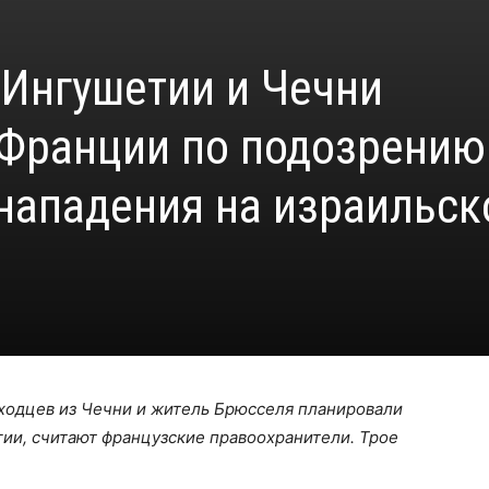
 Ингушетии и Чечни
 Франции по подозрению
нападения на израильск
ходцев из Чечни и житель Брюсселя планировали
гии, считают французские правоохранители. Трое