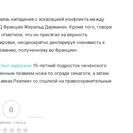
вязь нападения с эскалацией конфликта между
ВД Франции Жеральд Дарманен. Кроме того, говоря
отметили, что он присягал на верность
ровке, неоднократно декларируя «ненависть к
зованию, полученному во Франции».
а
был задержан
15-летний подросток чеченского
нным лезвием ножа по ограде синагоги, а затем
авказ.Реалии» со ссылкой на правоохранительные
0
ейтинг статьи