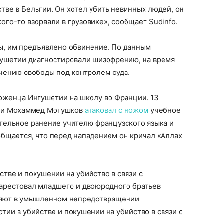
тве в Бельгии. Он хотел убить невинных людей, он
кого-то взорвали в грузовике», сообщает Sudinfo.
ы, им предъявлено обвинение. По данным
гушетии диагностировали шизофрению, на время
чению свободы под контролем суда.
оженца Ингушетии на школу во Франции. 13
ики Мохаммед Могушков
атаковал с ножом
учебное
ртельное ранение учителю французского языка и
бщается, что перед нападением он кричал «Аллах
стве и покушении на убийство в связи с
 арестовал младшего и двоюродного братьев
иняют в умышленном непредотвращении
стии в убийстве и покушении на убийство в связи с