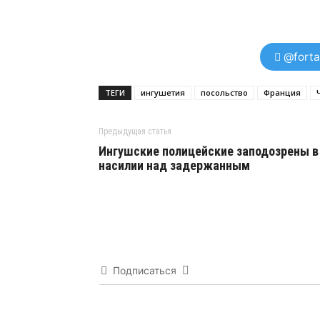
@forta
ТЕГИ
ингушетия
посольство
Франция
Предыдущая статья
Ингушские полицейские заподозрены в
насилии над задержанным
Подписаться