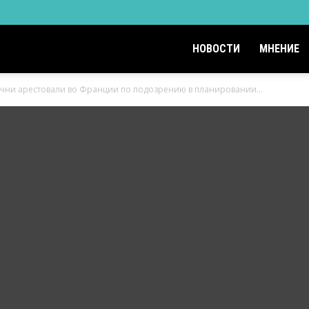
НОВОСТИ
МНЕНИЕ
ечни арестовали во Франции по подозрению в планировании...