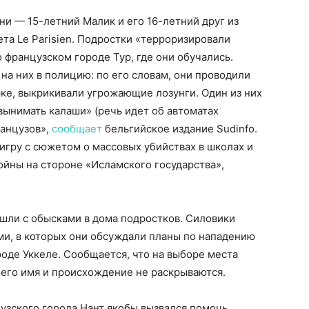
и — 15-летний Малик и его 16-летний друг из
ета Le Parisien. Подростки «терроризировали
 французском городе Тур, где они обучались.
на них в полицию: по его словам, они проводили
ке, выкрикивали угрожающие лозунги. Один из них
вынимать калаши» (речь идет об автоматах
ранцузов»,
сообщает
бельгийское издание Sudinfo.
гру с сюжетом о массовых убийствах в школах и
ойны на стороне «Исламского государства»,
шли с обысками в дома подростков. Силовики
ми, в которых они обсуждали планы по нападению
роде Уккеле. Сообщается, что на выборе места
 его имя и происхождение не раскрываются.
узского города Нант якобы вызвался помочь