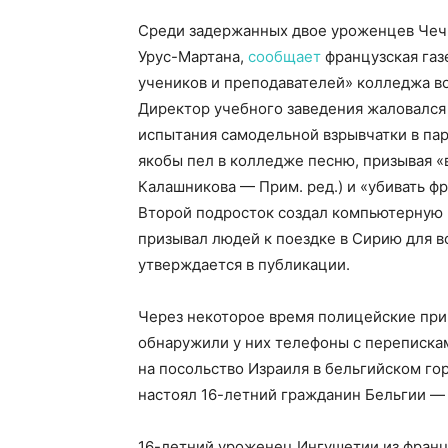
Среди задержанных двое уроженцев Чечн
Урус-Мартана,
сообщает
французская газ
учеников и преподавателей» колледжа во
Директор учебного заведения жаловался 
испытания самодельной взрывчатки в пар
якобы пел в колледже песню, призывая «
Калашникова — Прим. ред.) и «убивать ф
Второй подросток создал компьютерную и
призывал людей к поездке в Сирию для в
утверждается в публикации.
Через некоторое время полицейские при
обнаружили у них телефоны с переписка
на посольство Израиля в бельгийском го
настоял 16-летний гражданин Бельгии —
16-летний уроженец Ингушетии из франц