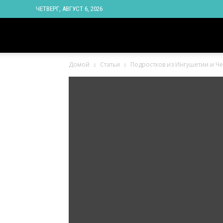
ЧЕТВЕРГ, АВГУСТ 6, 2026
Новости
Домой
Статьи
Подростков из Ингушетии и Ч
Ингушетии
Фортанга
орг