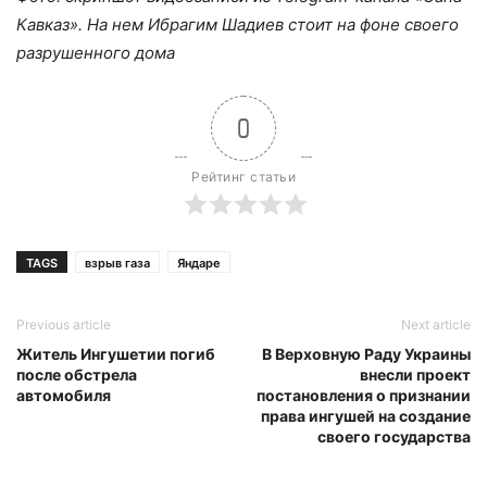
Кавказ». На нем Ибрагим Шадиев стоит на фоне своего
разрушенного дома
0
Рейтинг статьи
TAGS
взрыв газа
Яндаре
Previous article
Next article
Житель Ингушетии погиб
В Верховную Раду Украины
после обстрела
внесли проект
автомобиля
постановления о признании
права ингушей на создание
своего государства