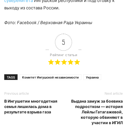
суверенитета
Ингушской республики и подготовку к
выходу из состава России.
Фото: Facebook / Верховная Рада Украины
5
Рейтинг статьи
TAGS
Комитет Ингушской независимости
Украина
Previous article
Next article
В Ингушетии многодетная
Выдана замуж за боевика
семья лишилась дома в
подростком — история
результате взрыва газа
Лейлы Гатагажевой,
которую обвиняют в
участии в ИГИЛ