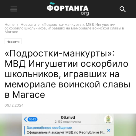
Home
Новости
«Подростки-манкурты»: МВД Ингушетии
оскорбило школьников, игравших на мемориале воинской славы в
Магасе
Новости
«Подростки-манкурты»:
МВД Ингушетии оскорбило
школьников, игравших на
мемориале воинской славы
в Магасе
09.12.2024