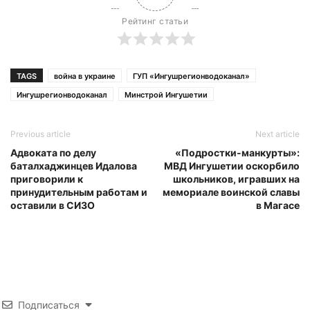
Рейтинг статьи
TAGS
война в украине
ГУП «Ингушрегионводоканал»
Ингушрегионводоканал
Минстрой Ингушетии
Previous article
Next article
Адвоката по делу
«Подростки-манкурты»:
баталхаджинцев Идалова
МВД Ингушетии оскорбило
приговорили к
школьников, игравших на
принудительным работам и
мемориале воинской славы
оставили в СИЗО
в Магасе
Подписаться